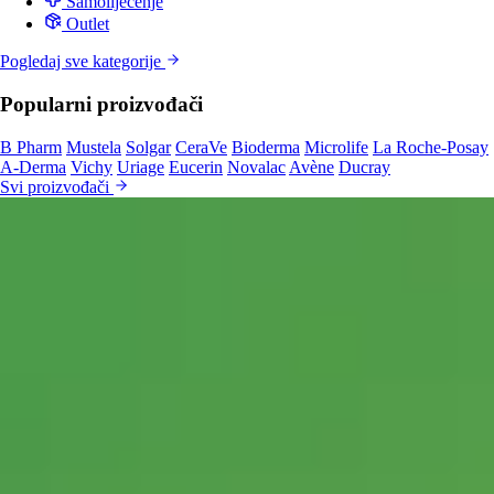
Samoliječenje
Outlet
Pogledaj sve kategorije
Popularni proizvođači
B Pharm
Mustela
Solgar
CeraVe
Bioderma
Microlife
La Roche-Posay
A-Derma
Vichy
Uriage
Eucerin
Novalac
Avène
Ducray
Svi proizvođači