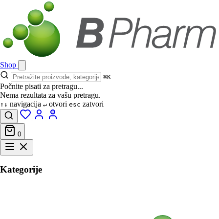
Shop
⌘K
Počnite pisati za pretragu...
Nema rezultata za vašu pretragu.
navigacija
otvori
zatvori
↑↓
↵
esc
0
Kategorije