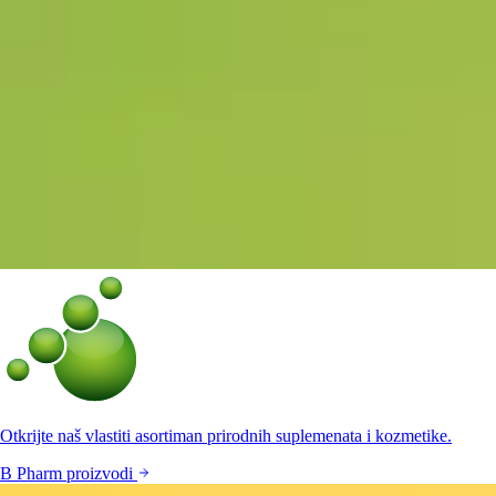
Otkrijte naš vlastiti asortiman prirodnih suplemenata i kozmetike.
B Pharm proizvodi