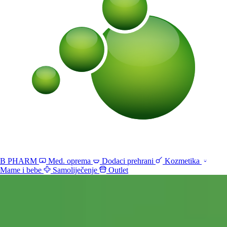
B PHARM
Med. oprema
Dodaci prehrani
Kozmetika
Mame i bebe
Samoliječenje
Outlet