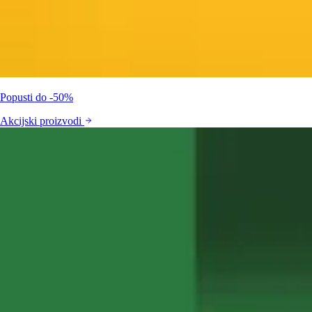
Popusti do -50%
Akcijski proizvodi