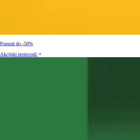
Popusti do -50%
Akcijski proizvodi