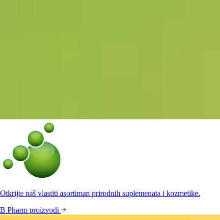
Otkrijte naš vlastiti asortiman prirodnih suplemenata i kozmetike.
B Pharm proizvodi