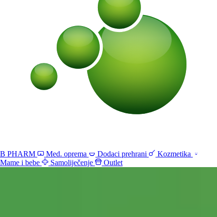
B PHARM
Med. oprema
Dodaci prehrani
Kozmetika
Mame i bebe
Samoliječenje
Outlet