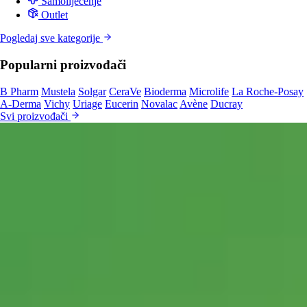
Samoliječenje
Outlet
Pogledaj sve kategorije
Popularni proizvođači
B Pharm
Mustela
Solgar
CeraVe
Bioderma
Microlife
La Roche-Posay
A-Derma
Vichy
Uriage
Eucerin
Novalac
Avène
Ducray
Svi proizvođači