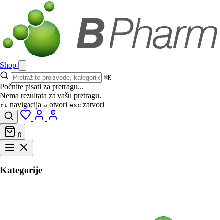
Shop
⌘K
Počnite pisati za pretragu...
Nema rezultata za vašu pretragu.
navigacija
otvori
zatvori
↑↓
↵
esc
0
Kategorije