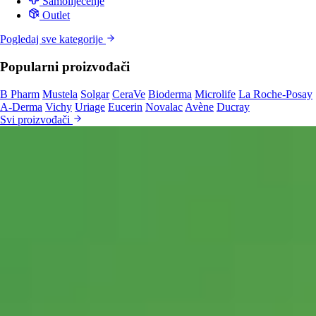
Samoliječenje
Outlet
Pogledaj sve kategorije
Popularni proizvođači
B Pharm
Mustela
Solgar
CeraVe
Bioderma
Microlife
La Roche-Posay
A-Derma
Vichy
Uriage
Eucerin
Novalac
Avène
Ducray
Svi proizvođači