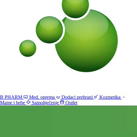
B PHARM
Med. oprema
Dodaci prehrani
Kozmetika
Mame i bebe
Samoliječenje
Outlet