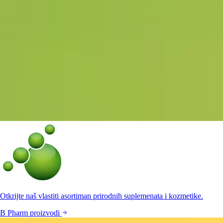
Otkrijte naš vlastiti asortiman prirodnih suplemenata i kozmetike.
B Pharm proizvodi