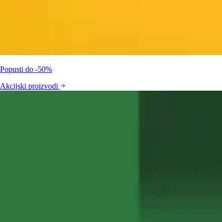
Popusti do -50%
Akcijski proizvodi