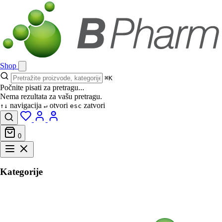
Shop
⌘K
Počnite pisati za pretragu...
Nema rezultata za vašu pretragu.
navigacija
otvori
zatvori
↑↓
↵
esc
0
Kategorije