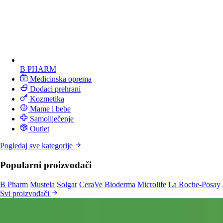
B PHARM
Medicinska oprema
Dodaci prehrani
Kozmetika
Mame i bebe
Samoliječenje
Outlet
Pogledaj sve kategorije
Popularni proizvođači
B Pharm
Mustela
Solgar
CeraVe
Bioderma
Microlife
La Roche-Posay
Svi proizvođači