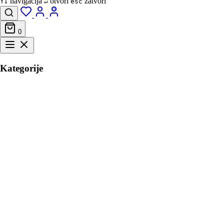
navigacija
otvori
zatvori
↑↓
↵
esc
0
Kategorije