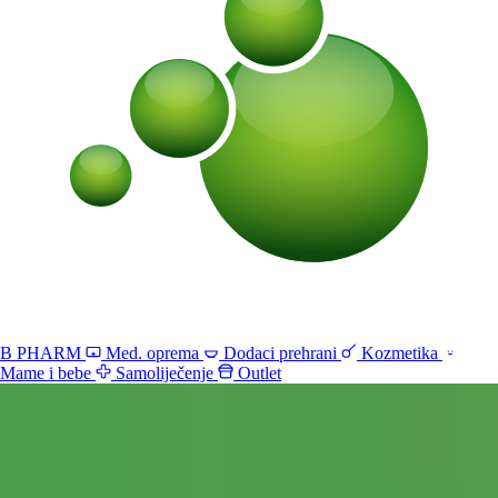
B PHARM
Med. oprema
Dodaci prehrani
Kozmetika
Mame i bebe
Samoliječenje
Outlet