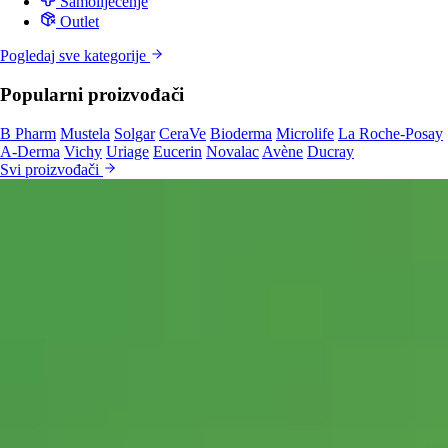
Samoliječenje
Outlet
Pogledaj sve kategorije
Popularni proizvođači
B Pharm
Mustela
Solgar
CeraVe
Bioderma
Microlife
La Roche-Posay
A-Derma
Vichy
Uriage
Eucerin
Novalac
Avène
Ducray
Svi proizvođači