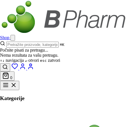
Shop
⌘K
Počnite pisati za pretragu...
Nema rezultata za vašu pretragu.
navigacija
otvori
zatvori
↑↓
↵
esc
0
Kategorije