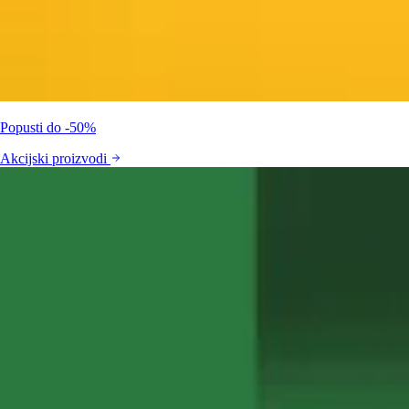
Popusti do -50%
Akcijski proizvodi