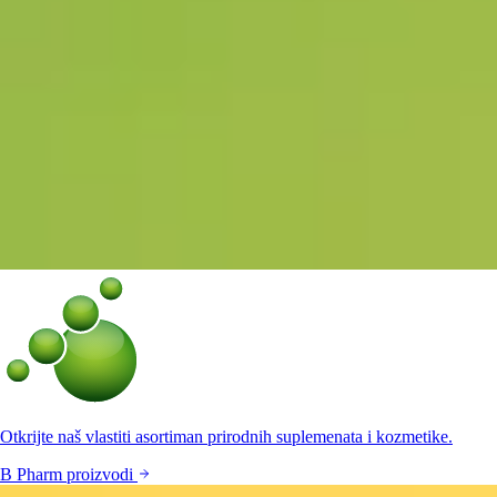
Otkrijte naš vlastiti asortiman prirodnih suplemenata i kozmetike.
B Pharm proizvodi