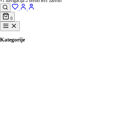
navigacija
otvori
zatvori
↑↓
↵
esc
0
Kategorije