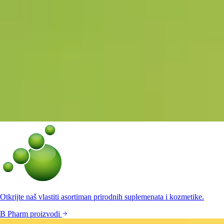
Otkrijte naš vlastiti asortiman prirodnih suplemenata i kozmetike.
B Pharm proizvodi