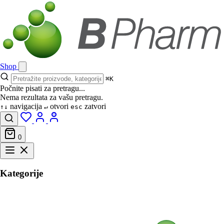
Shop
⌘K
Počnite pisati za pretragu...
Nema rezultata za vašu pretragu.
navigacija
otvori
zatvori
↑↓
↵
esc
0
Kategorije