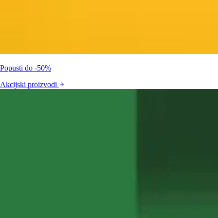
Popusti do -50%
Akcijski proizvodi