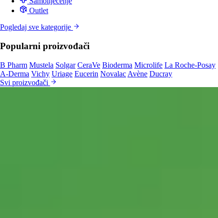
Samoliječenje
Outlet
Pogledaj sve kategorije
Popularni proizvođači
B Pharm
Mustela
Solgar
CeraVe
Bioderma
Microlife
La Roche-Posay
A-Derma
Vichy
Uriage
Eucerin
Novalac
Avène
Ducray
Svi proizvođači