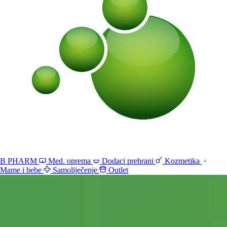
B PHARM
Med. oprema
Dodaci prehrani
Kozmetika
Mame i bebe
Samoliječenje
Outlet