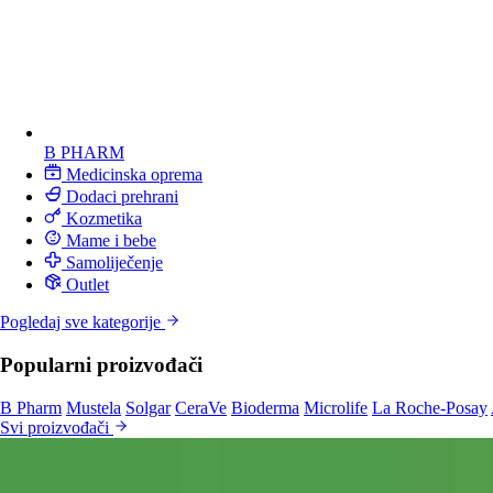
B PHARM
Medicinska oprema
Dodaci prehrani
Kozmetika
Mame i bebe
Samoliječenje
Outlet
Pogledaj sve kategorije
Popularni proizvođači
B Pharm
Mustela
Solgar
CeraVe
Bioderma
Microlife
La Roche-Posay
Svi proizvođači