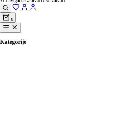
navigacija
otvori
zatvori
↑↓
↵
esc
0
Kategorije