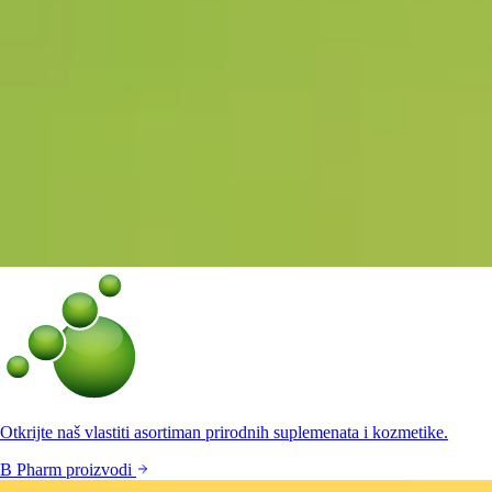
Otkrijte naš vlastiti asortiman prirodnih suplemenata i kozmetike.
B Pharm proizvodi