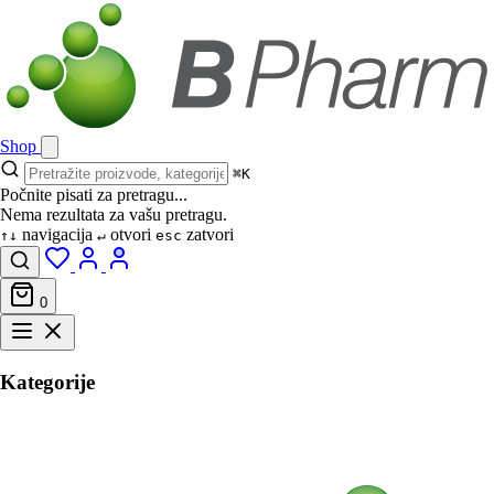
Shop
⌘K
Počnite pisati za pretragu...
Nema rezultata za vašu pretragu.
navigacija
otvori
zatvori
↑↓
↵
esc
0
Kategorije