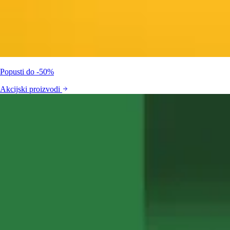
Popusti do -50%
Akcijski proizvodi