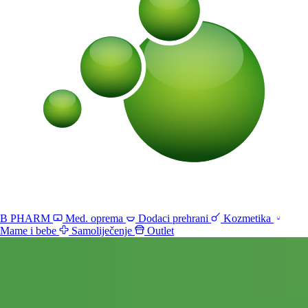
B PHARM
Med. oprema
Dodaci prehrani
Kozmetika
Mame i bebe
Samoliječenje
Outlet