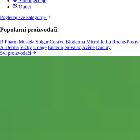
Samoliječenje
Outlet
Pogledaj sve kategorije
Popularni proizvođači
B Pharm
Mustela
Solgar
CeraVe
Bioderma
Microlife
La Roche-Posay
A-Derma
Vichy
Uriage
Eucerin
Novalac
Avène
Ducray
Svi proizvođači