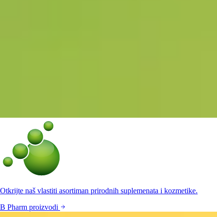
Otkrijte naš vlastiti asortiman prirodnih suplemenata i kozmetike.
B Pharm proizvodi