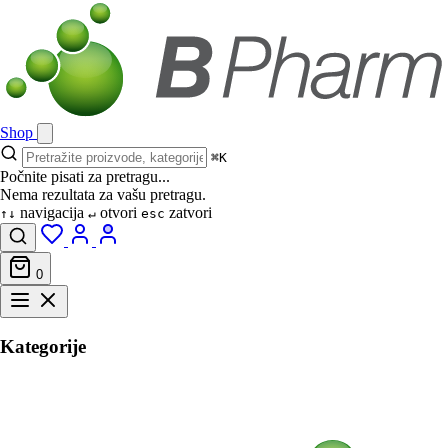
Shop
⌘K
Počnite pisati za pretragu...
Nema rezultata za vašu pretragu.
navigacija
otvori
zatvori
↑↓
↵
esc
0
Kategorije