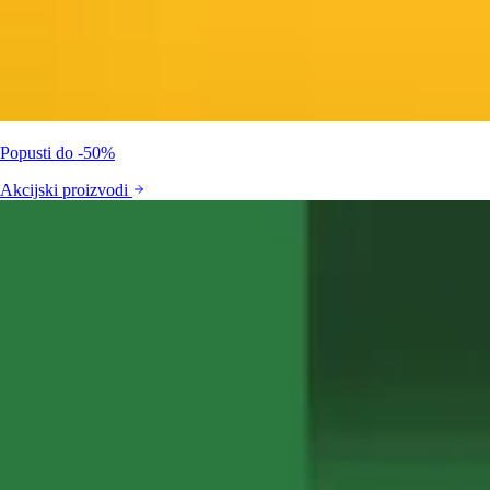
Popusti do -50%
Akcijski proizvodi