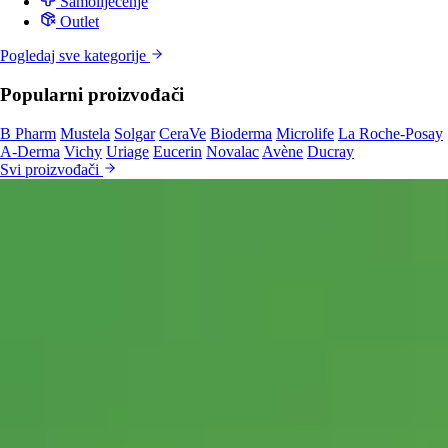
Samoliječenje
Outlet
Pogledaj sve kategorije
Popularni proizvođači
B Pharm
Mustela
Solgar
CeraVe
Bioderma
Microlife
La Roche-Posay
A-Derma
Vichy
Uriage
Eucerin
Novalac
Avène
Ducray
Svi proizvođači