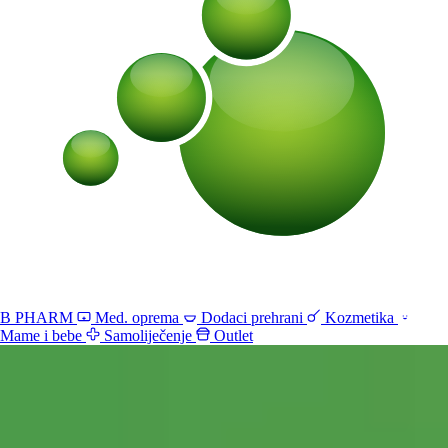
B PHARM
Med. oprema
Dodaci prehrani
Kozmetika
Mame i bebe
Samoliječenje
Outlet