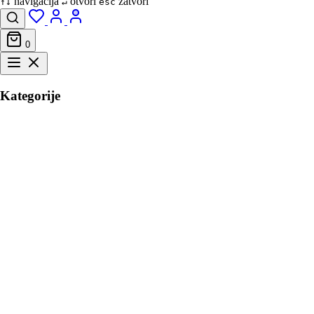
navigacija
otvori
zatvori
↑↓
↵
esc
0
Kategorije