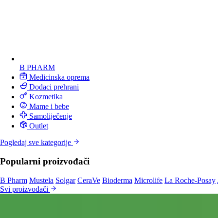
B PHARM
Medicinska oprema
Dodaci prehrani
Kozmetika
Mame i bebe
Samoliječenje
Outlet
Pogledaj sve kategorije
Popularni proizvođači
B Pharm
Mustela
Solgar
CeraVe
Bioderma
Microlife
La Roche-Posay
Svi proizvođači