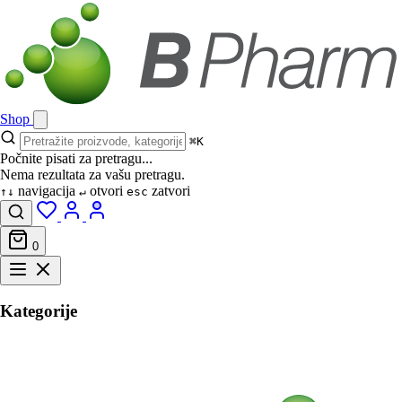
Shop
⌘K
Počnite pisati za pretragu...
Nema rezultata za vašu pretragu.
navigacija
otvori
zatvori
↑↓
↵
esc
0
Kategorije