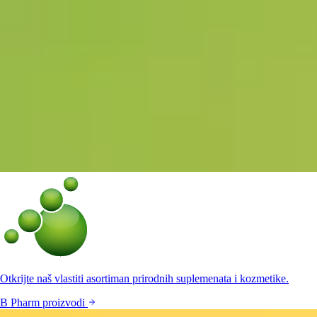
Otkrijte naš vlastiti asortiman prirodnih suplemenata i kozmetike.
B Pharm proizvodi