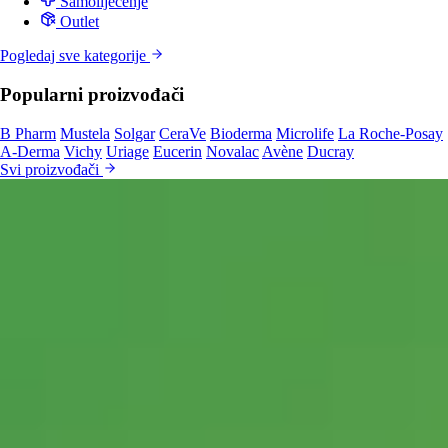
Samoliječenje
Outlet
Pogledaj sve kategorije
Popularni proizvođači
B Pharm
Mustela
Solgar
CeraVe
Bioderma
Microlife
La Roche-Posay
A-Derma
Vichy
Uriage
Eucerin
Novalac
Avène
Ducray
Svi proizvođači