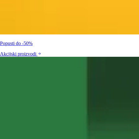
Popusti do -50%
Akcijski proizvodi