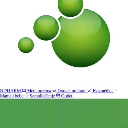
B PHARM
Med. oprema
Dodaci prehrani
Kozmetika
Mame i bebe
Samoliječenje
Outlet