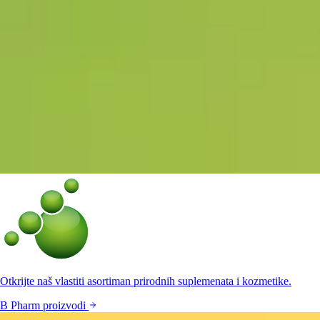
Otkrijte naš vlastiti asortiman prirodnih suplemenata i kozmetike.
B Pharm proizvodi