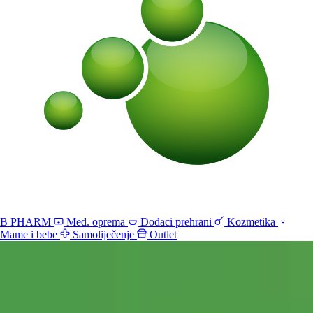
B PHARM
Med. oprema
Dodaci prehrani
Kozmetika
Mame i bebe
Samoliječenje
Outlet