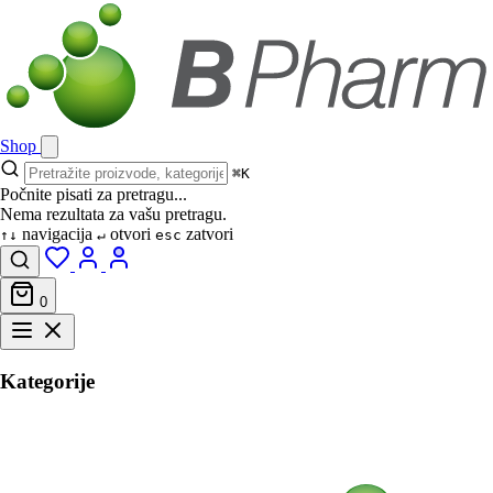
Shop
⌘K
Počnite pisati za pretragu...
Nema rezultata za vašu pretragu.
navigacija
otvori
zatvori
↑↓
↵
esc
0
Kategorije