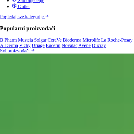
Samoliječenje
Outlet
Pogledaj sve kategorije
Popularni proizvođači
B Pharm
Mustela
Solgar
CeraVe
Bioderma
Microlife
La Roche-Posay
A-Derma
Vichy
Uriage
Eucerin
Novalac
Avène
Ducray
Svi proizvođači