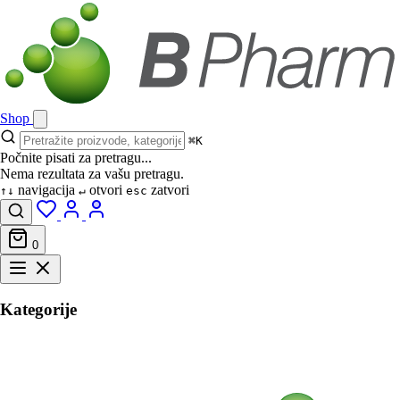
Shop
⌘K
Počnite pisati za pretragu...
Nema rezultata za vašu pretragu.
navigacija
otvori
zatvori
↑↓
↵
esc
0
Kategorije