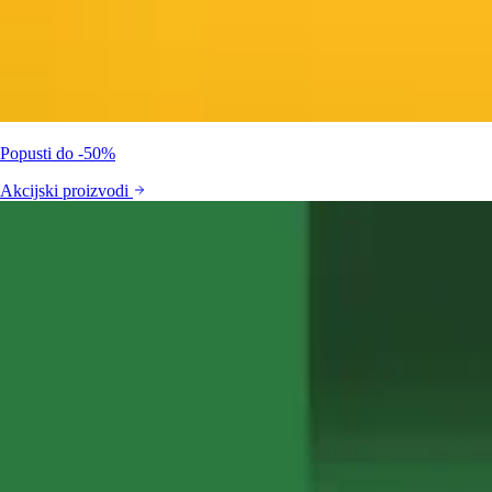
Popusti do -50%
Akcijski proizvodi