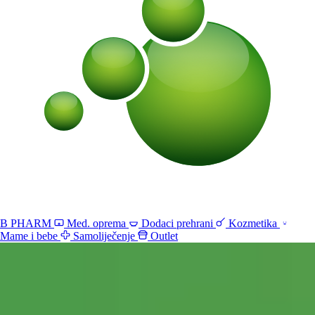
B PHARM
Med. oprema
Dodaci prehrani
Kozmetika
Mame i bebe
Samoliječenje
Outlet