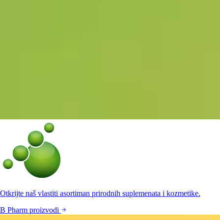
Otkrijte naš vlastiti asortiman prirodnih suplemenata i kozmetike.
B Pharm proizvodi