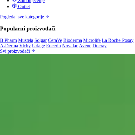
Samoliječenje
Outlet
Pogledaj sve kategorije
Popularni proizvođači
B Pharm
Mustela
Solgar
CeraVe
Bioderma
Microlife
La Roche-Posay
A-Derma
Vichy
Uriage
Eucerin
Novalac
Avène
Ducray
Svi proizvođači