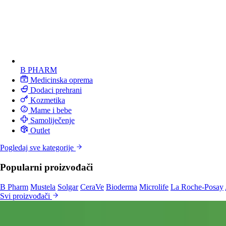
B PHARM
Medicinska oprema
Dodaci prehrani
Kozmetika
Mame i bebe
Samoliječenje
Outlet
Pogledaj sve kategorije
Popularni proizvođači
B Pharm
Mustela
Solgar
CeraVe
Bioderma
Microlife
La Roche-Posay
Svi proizvođači