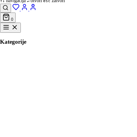
navigacija
otvori
zatvori
↑↓
↵
esc
0
Kategorije