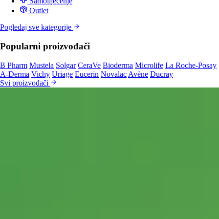
Samoliječenje
Outlet
Pogledaj sve kategorije
Popularni proizvođači
B Pharm
Mustela
Solgar
CeraVe
Bioderma
Microlife
La Roche-Posay
A-Derma
Vichy
Uriage
Eucerin
Novalac
Avène
Ducray
Svi proizvođači