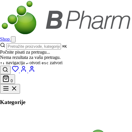
Shop
⌘K
Počnite pisati za pretragu...
Nema rezultata za vašu pretragu.
navigacija
otvori
zatvori
↑↓
↵
esc
0
Kategorije