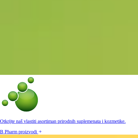
Otkrijte naš vlastiti asortiman prirodnih suplemenata i kozmetike.
B Pharm proizvodi