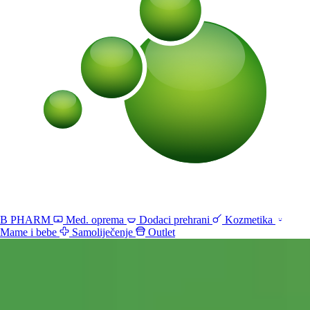
B PHARM
Med. oprema
Dodaci prehrani
Kozmetika
Mame i bebe
Samoliječenje
Outlet