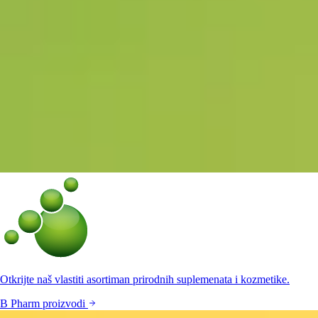
Otkrijte naš vlastiti asortiman prirodnih suplemenata i kozmetike.
B Pharm proizvodi