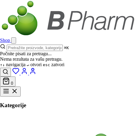
Shop
⌘K
Počnite pisati za pretragu...
Nema rezultata za vašu pretragu.
navigacija
otvori
zatvori
↑↓
↵
esc
0
Kategorije