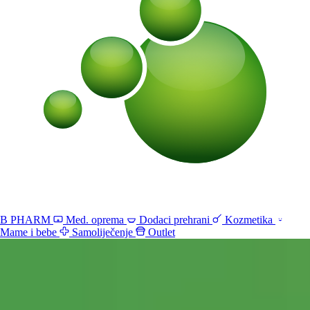
B PHARM
Med. oprema
Dodaci prehrani
Kozmetika
Mame i bebe
Samoliječenje
Outlet