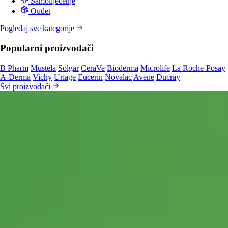
Samoliječenje
Outlet
Pogledaj sve kategorije
Popularni proizvođači
B Pharm
Mustela
Solgar
CeraVe
Bioderma
Microlife
La Roche-Posay
A-Derma
Vichy
Uriage
Eucerin
Novalac
Avène
Ducray
Svi proizvođači