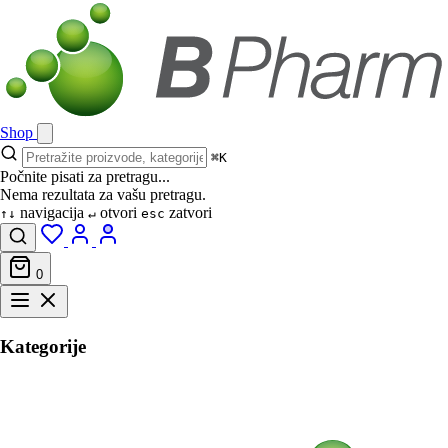
Shop
⌘K
Počnite pisati za pretragu...
Nema rezultata za vašu pretragu.
navigacija
otvori
zatvori
↑↓
↵
esc
0
Kategorije