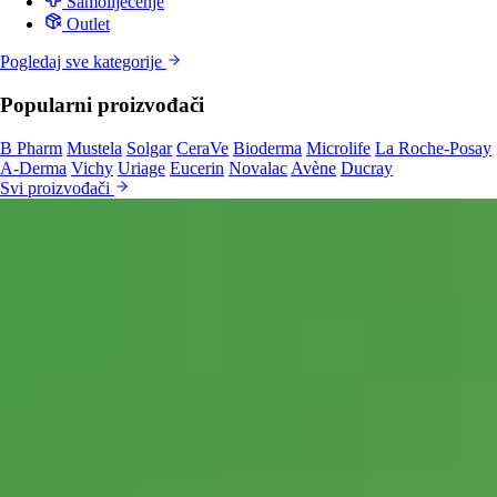
Samoliječenje
Outlet
Pogledaj sve kategorije
Popularni proizvođači
B Pharm
Mustela
Solgar
CeraVe
Bioderma
Microlife
La Roche-Posay
A-Derma
Vichy
Uriage
Eucerin
Novalac
Avène
Ducray
Svi proizvođači