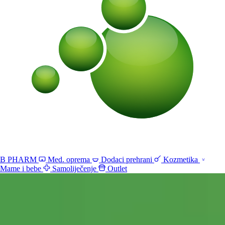
B PHARM
Med. oprema
Dodaci prehrani
Kozmetika
Mame i bebe
Samoliječenje
Outlet