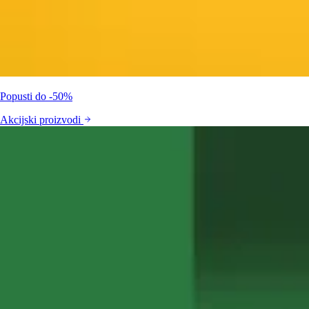
Popusti do -50%
Akcijski proizvodi