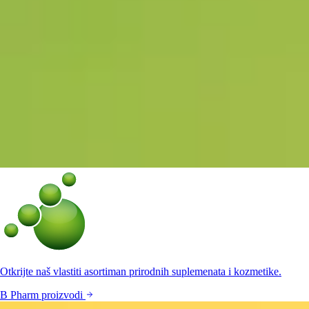
Otkrijte naš vlastiti asortiman prirodnih suplemenata i kozmetike.
B Pharm proizvodi