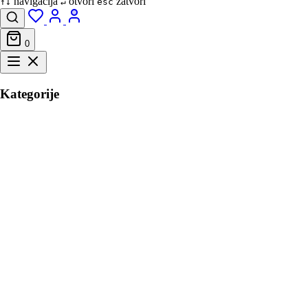
navigacija
otvori
zatvori
↑↓
↵
esc
0
Kategorije