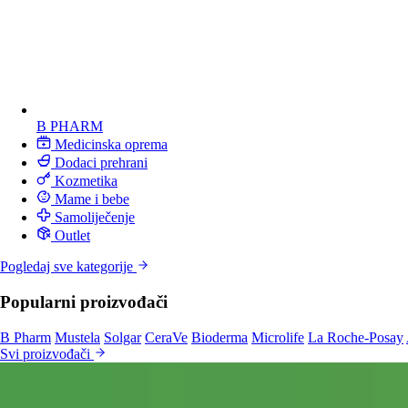
B PHARM
Medicinska oprema
Dodaci prehrani
Kozmetika
Mame i bebe
Samoliječenje
Outlet
Pogledaj sve kategorije
Popularni proizvođači
B Pharm
Mustela
Solgar
CeraVe
Bioderma
Microlife
La Roche-Posay
Svi proizvođači