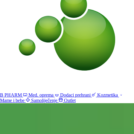
B PHARM
Med. oprema
Dodaci prehrani
Kozmetika
Mame i bebe
Samoliječenje
Outlet