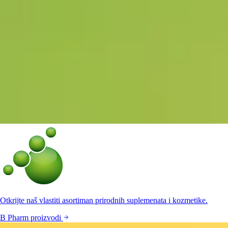
Otkrijte naš vlastiti asortiman prirodnih suplemenata i kozmetike.
B Pharm proizvodi