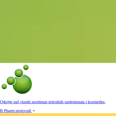
Otkrijte naš vlastiti asortiman prirodnih suplemenata i kozmetike.
B Pharm proizvodi