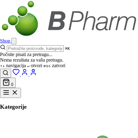
Shop
⌘K
Počnite pisati za pretragu...
Nema rezultata za vašu pretragu.
navigacija
otvori
zatvori
↑↓
↵
esc
0
Kategorije