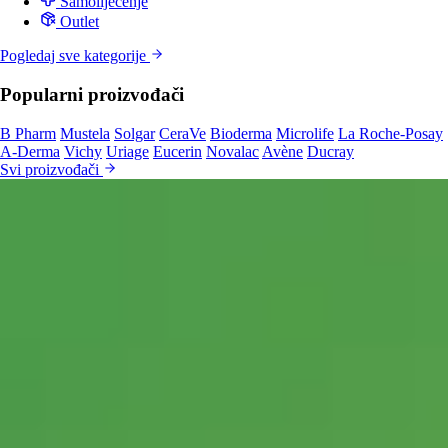
Samoliječenje
Outlet
Pogledaj sve kategorije
Popularni proizvođači
B Pharm
Mustela
Solgar
CeraVe
Bioderma
Microlife
La Roche-Posay
A-Derma
Vichy
Uriage
Eucerin
Novalac
Avène
Ducray
Svi proizvođači