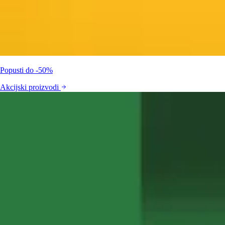
Popusti do -50%
Akcijski proizvodi