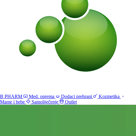
B PHARM
Med. oprema
Dodaci prehrani
Kozmetika
Mame i bebe
Samoliječenje
Outlet