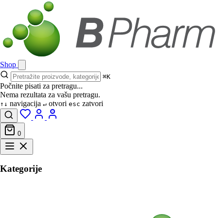
Shop
⌘K
Počnite pisati za pretragu...
Nema rezultata za vašu pretragu.
navigacija
otvori
zatvori
↑↓
↵
esc
0
Kategorije