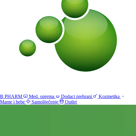
B PHARM
Med. oprema
Dodaci prehrani
Kozmetika
Mame i bebe
Samoliječenje
Outlet