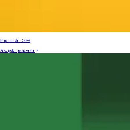
Popusti do -50%
Akcijski proizvodi