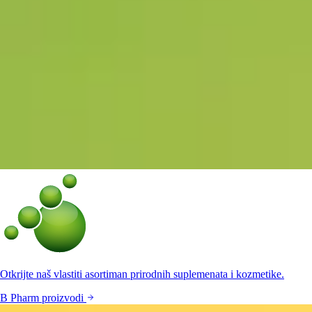
Otkrijte naš vlastiti asortiman prirodnih suplemenata i kozmetike.
B Pharm proizvodi