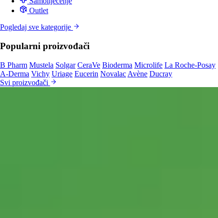
Samoliječenje
Outlet
Pogledaj sve kategorije
Popularni proizvođači
B Pharm
Mustela
Solgar
CeraVe
Bioderma
Microlife
La Roche-Posay
A-Derma
Vichy
Uriage
Eucerin
Novalac
Avène
Ducray
Svi proizvođači