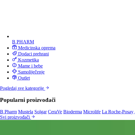
B PHARM
Medicinska oprema
Dodaci prehrani
Kozmetika
Mame i bebe
Samoliječenje
Outlet
Pogledaj sve kategorije
Popularni proizvođači
B Pharm
Mustela
Solgar
CeraVe
Bioderma
Microlife
La Roche-Posay
Svi proizvođači