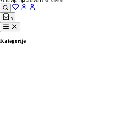
navigacija
otvori
zatvori
↑↓
↵
esc
0
Kategorije