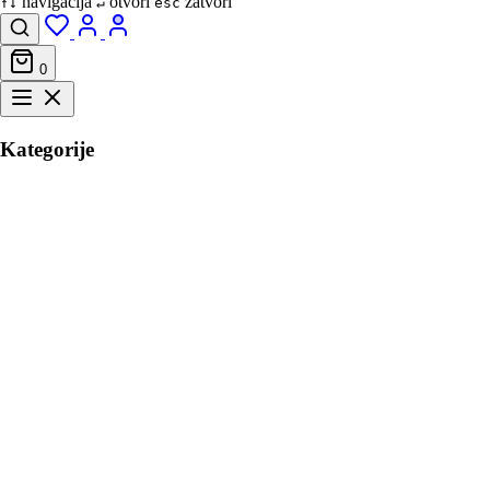
navigacija
otvori
zatvori
↑↓
↵
esc
0
Kategorije