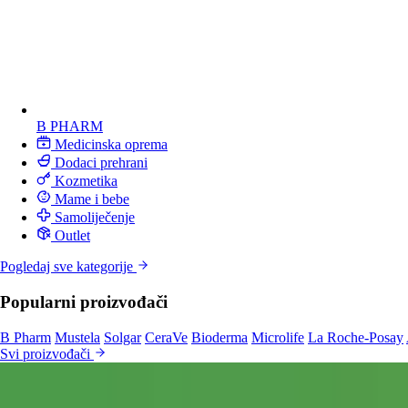
B PHARM
Medicinska oprema
Dodaci prehrani
Kozmetika
Mame i bebe
Samoliječenje
Outlet
Pogledaj sve kategorije
Popularni proizvođači
B Pharm
Mustela
Solgar
CeraVe
Bioderma
Microlife
La Roche-Posay
Svi proizvođači