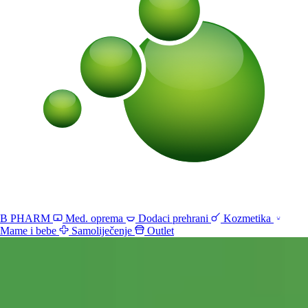
B PHARM
Med. oprema
Dodaci prehrani
Kozmetika
Mame i bebe
Samoliječenje
Outlet