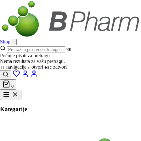
Shop
⌘K
Počnite pisati za pretragu...
Nema rezultata za vašu pretragu.
navigacija
otvori
zatvori
↑↓
↵
esc
0
Kategorije