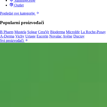
Samoliječenje
Outlet
Pogledaj sve kategorije
Popularni proizvođači
B Pharm
Mustela
Solgar
CeraVe
Bioderma
Microlife
La Roche-Posay
A-Derma
Vichy
Uriage
Eucerin
Novalac
Avène
Ducray
Svi proizvođači