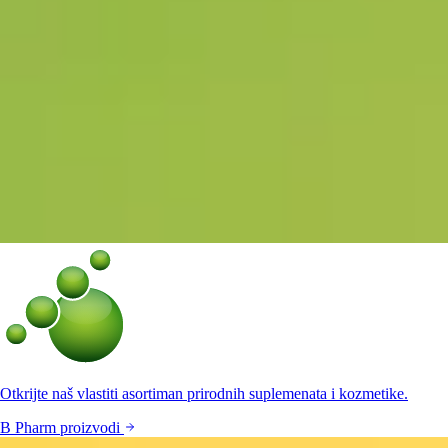
Otkrijte naš vlastiti asortiman prirodnih suplemenata i kozmetike.
B Pharm proizvodi