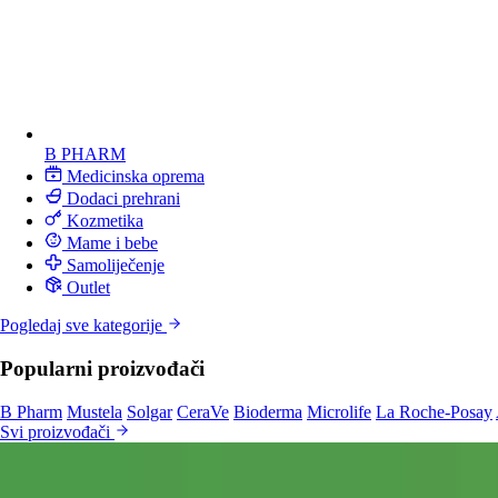
B PHARM
Medicinska oprema
Dodaci prehrani
Kozmetika
Mame i bebe
Samoliječenje
Outlet
Pogledaj sve kategorije
Popularni proizvođači
B Pharm
Mustela
Solgar
CeraVe
Bioderma
Microlife
La Roche-Posay
Svi proizvođači