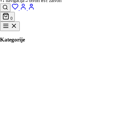
navigacija
otvori
zatvori
↑↓
↵
esc
0
Kategorije