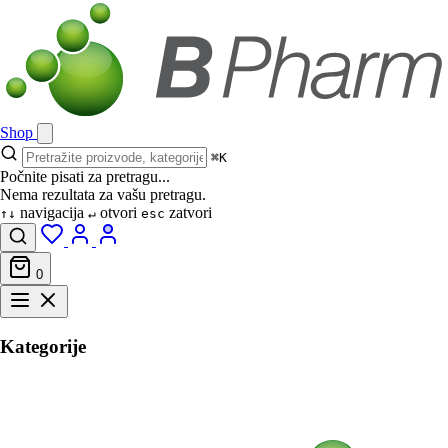
Shop
⌘K
Počnite pisati za pretragu...
Nema rezultata za vašu pretragu.
navigacija
otvori
zatvori
↑↓
↵
esc
0
Kategorije