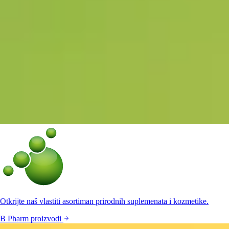
Otkrijte naš vlastiti asortiman prirodnih suplemenata i kozmetike.
B Pharm proizvodi