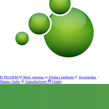
B PHARM
Med. oprema
Dodaci prehrani
Kozmetika
Mame i bebe
Samoliječenje
Outlet