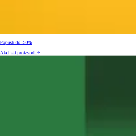
Popusti do -50%
Akcijski proizvodi