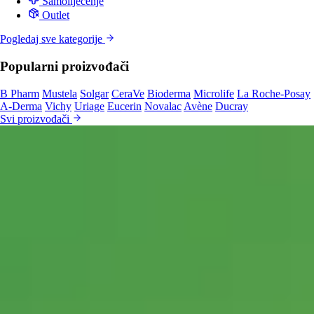
Samoliječenje
Outlet
Pogledaj sve kategorije
Popularni proizvođači
B Pharm
Mustela
Solgar
CeraVe
Bioderma
Microlife
La Roche-Posay
A-Derma
Vichy
Uriage
Eucerin
Novalac
Avène
Ducray
Svi proizvođači