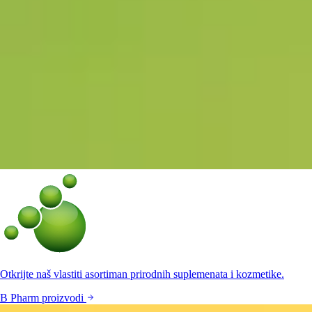
Otkrijte naš vlastiti asortiman prirodnih suplemenata i kozmetike.
B Pharm proizvodi