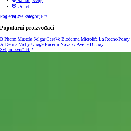
Samoliječenje
Outlet
Pogledaj sve kategorije
Popularni proizvođači
B Pharm
Mustela
Solgar
CeraVe
Bioderma
Microlife
La Roche-Posay
A-Derma
Vichy
Uriage
Eucerin
Novalac
Avène
Ducray
Svi proizvođači