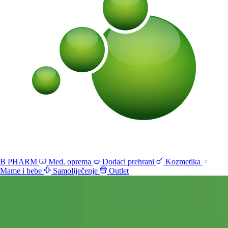
B PHARM
Med. oprema
Dodaci prehrani
Kozmetika
Mame i bebe
Samoliječenje
Outlet