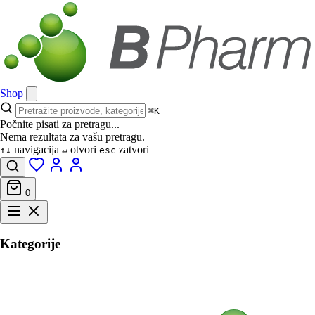
Shop
⌘K
Počnite pisati za pretragu...
Nema rezultata za vašu pretragu.
navigacija
otvori
zatvori
↑↓
↵
esc
0
Kategorije