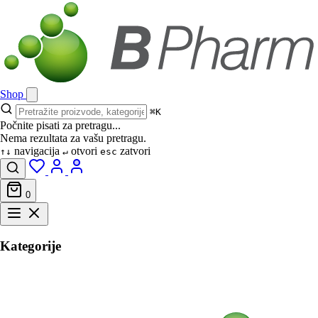
Shop
⌘K
Počnite pisati za pretragu...
Nema rezultata za vašu pretragu.
navigacija
otvori
zatvori
↑↓
↵
esc
0
Kategorije