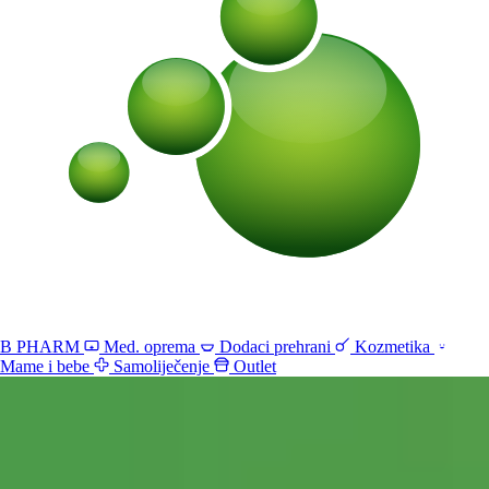
B PHARM
Med. oprema
Dodaci prehrani
Kozmetika
Mame i bebe
Samoliječenje
Outlet