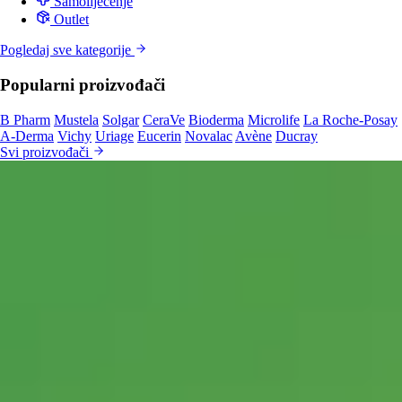
Samoliječenje
Outlet
Pogledaj sve kategorije
Popularni proizvođači
B Pharm
Mustela
Solgar
CeraVe
Bioderma
Microlife
La Roche-Posay
A-Derma
Vichy
Uriage
Eucerin
Novalac
Avène
Ducray
Svi proizvođači