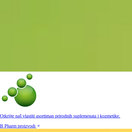
Otkrijte naš vlastiti asortiman prirodnih suplemenata i kozmetike.
B Pharm proizvodi