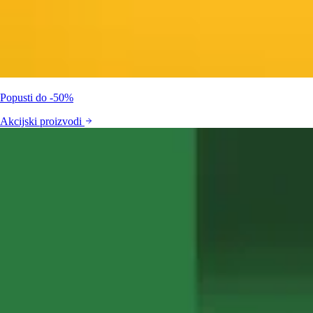
Popusti do -50%
Akcijski proizvodi