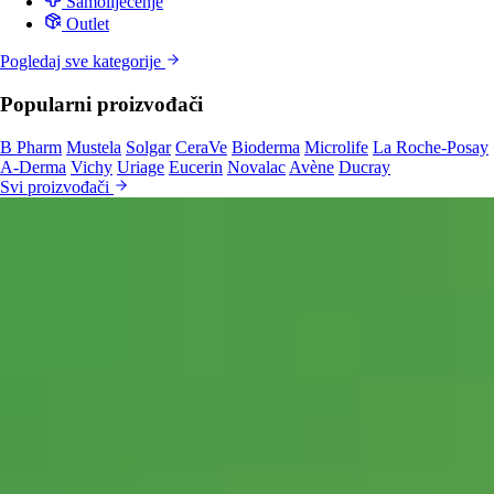
Samoliječenje
Outlet
Pogledaj sve kategorije
Popularni proizvođači
B Pharm
Mustela
Solgar
CeraVe
Bioderma
Microlife
La Roche-Posay
A-Derma
Vichy
Uriage
Eucerin
Novalac
Avène
Ducray
Svi proizvođači