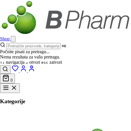
Shop
⌘K
Počnite pisati za pretragu...
Nema rezultata za vašu pretragu.
navigacija
otvori
zatvori
↑↓
↵
esc
0
Kategorije