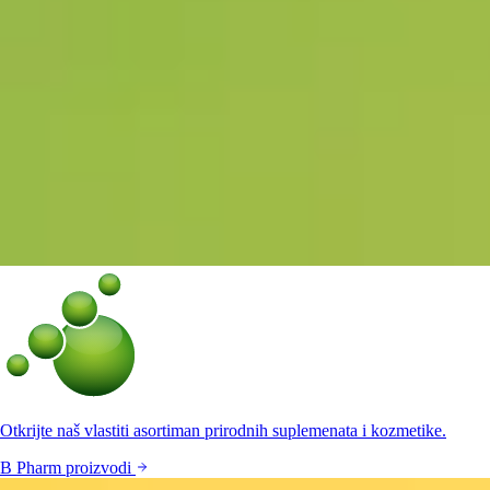
Otkrijte naš vlastiti asortiman prirodnih suplemenata i kozmetike.
B Pharm proizvodi