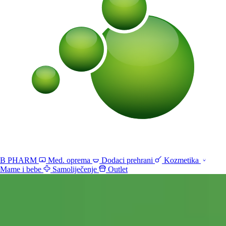
B PHARM
Med. oprema
Dodaci prehrani
Kozmetika
Mame i bebe
Samoliječenje
Outlet