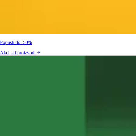
Popusti do -50%
Akcijski proizvodi