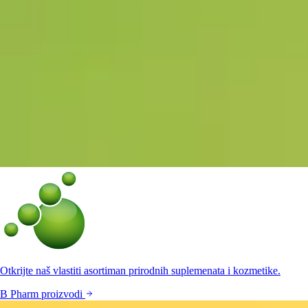
Otkrijte naš vlastiti asortiman prirodnih suplemenata i kozmetike.
B Pharm proizvodi