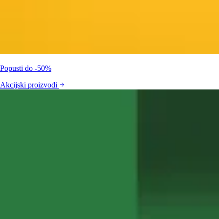
Popusti do -50%
Akcijski proizvodi