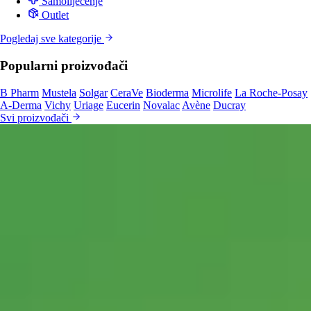
Samoliječenje
Outlet
Pogledaj sve kategorije
Popularni proizvođači
B Pharm
Mustela
Solgar
CeraVe
Bioderma
Microlife
La Roche-Posay
A-Derma
Vichy
Uriage
Eucerin
Novalac
Avène
Ducray
Svi proizvođači