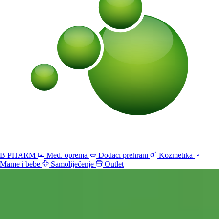
B PHARM
Med. oprema
Dodaci prehrani
Kozmetika
Mame i bebe
Samoliječenje
Outlet