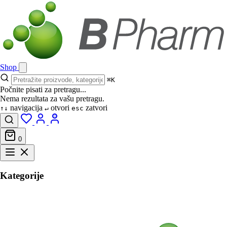
Shop
⌘K
Počnite pisati za pretragu...
Nema rezultata za vašu pretragu.
navigacija
otvori
zatvori
↑↓
↵
esc
0
Kategorije