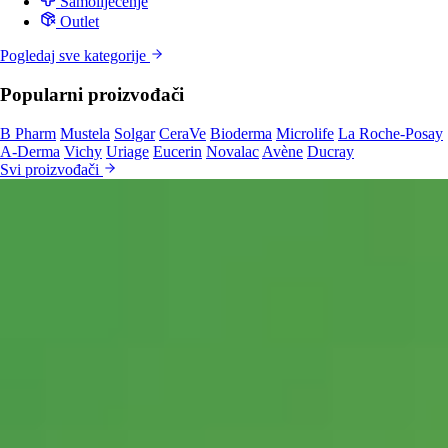
Samoliječenje
Outlet
Pogledaj sve kategorije
Popularni proizvođači
B Pharm
Mustela
Solgar
CeraVe
Bioderma
Microlife
La Roche-Posay
A-Derma
Vichy
Uriage
Eucerin
Novalac
Avène
Ducray
Svi proizvođači