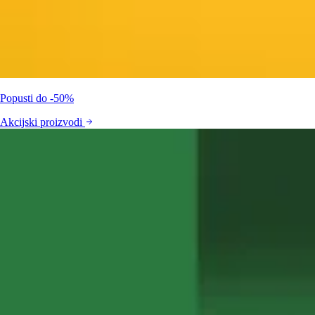
Popusti do -50%
Akcijski proizvodi