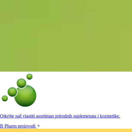
Otkrijte naš vlastiti asortiman prirodnih suplemenata i kozmetike.
B Pharm proizvodi