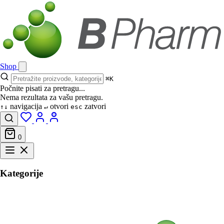
Shop
⌘K
Počnite pisati za pretragu...
Nema rezultata za vašu pretragu.
navigacija
otvori
zatvori
↑↓
↵
esc
0
Kategorije