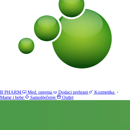
B PHARM
Med. oprema
Dodaci prehrani
Kozmetika
Mame i bebe
Samoliječenje
Outlet