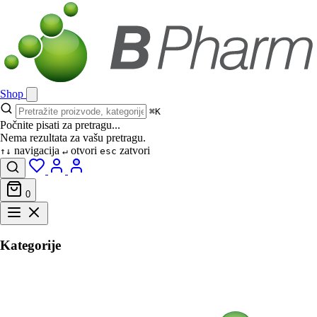
Shop
⌘K
Počnite pisati za pretragu...
Nema rezultata za vašu pretragu.
navigacija
otvori
zatvori
↑↓
↵
esc
0
Kategorije