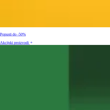
Popusti do -50%
Akcijski proizvodi