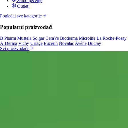
Samoliječenje
Outlet
Pogledaj sve kategorije
Popularni proizvođači
B Pharm
Mustela
Solgar
CeraVe
Bioderma
Microlife
La Roche-Posay
A-Derma
Vichy
Uriage
Eucerin
Novalac
Avène
Ducray
Svi proizvođači