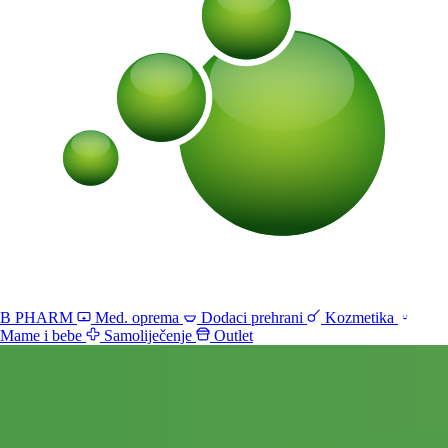
B PHARM
Med. oprema
Dodaci prehrani
Kozmetika
Mame i bebe
Samoliječenje
Outlet