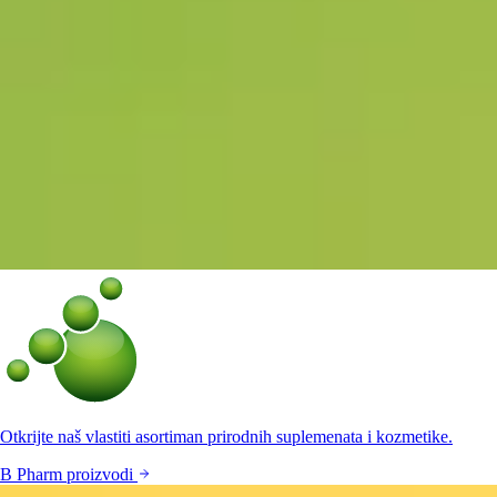
Otkrijte naš vlastiti asortiman prirodnih suplemenata i kozmetike.
B Pharm proizvodi