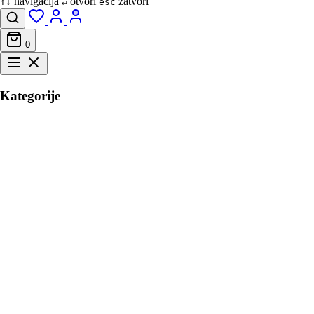
navigacija
otvori
zatvori
↑↓
↵
esc
0
Kategorije