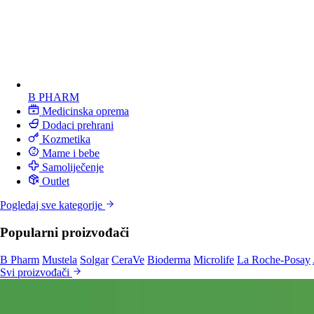
B PHARM
Medicinska oprema
Dodaci prehrani
Kozmetika
Mame i bebe
Samoliječenje
Outlet
Pogledaj sve kategorije
Popularni proizvođači
B Pharm
Mustela
Solgar
CeraVe
Bioderma
Microlife
La Roche-Posay
Svi proizvođači