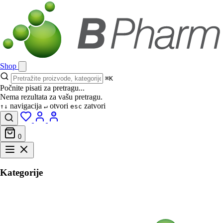
Shop
⌘K
Počnite pisati za pretragu...
Nema rezultata za vašu pretragu.
navigacija
otvori
zatvori
↑↓
↵
esc
0
Kategorije