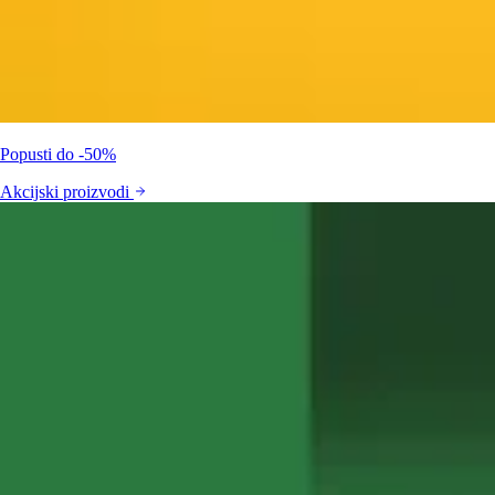
Popusti do -50%
Akcijski proizvodi