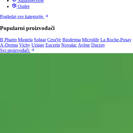
Samoliječenje
Outlet
Pogledaj sve kategorije
Popularni proizvođači
B Pharm
Mustela
Solgar
CeraVe
Bioderma
Microlife
La Roche-Posay
A-Derma
Vichy
Uriage
Eucerin
Novalac
Avène
Ducray
Svi proizvođači