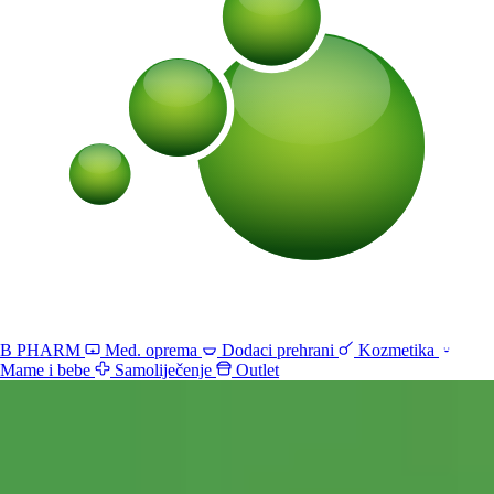
B PHARM
Med. oprema
Dodaci prehrani
Kozmetika
Mame i bebe
Samoliječenje
Outlet