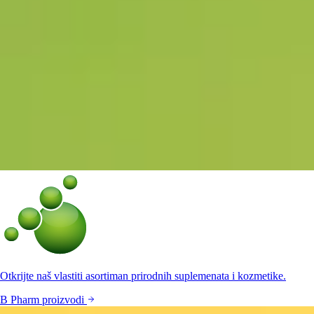
Otkrijte naš vlastiti asortiman prirodnih suplemenata i kozmetike.
B Pharm proizvodi