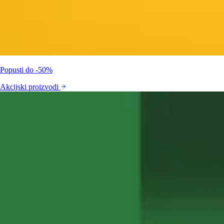
Popusti do -50%
Akcijski proizvodi