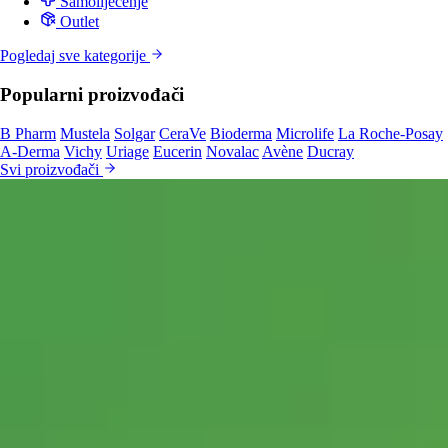
Samoliječenje
Outlet
Pogledaj sve kategorije
Popularni proizvođači
B Pharm
Mustela
Solgar
CeraVe
Bioderma
Microlife
La Roche-Posay
A-Derma
Vichy
Uriage
Eucerin
Novalac
Avène
Ducray
Svi proizvođači