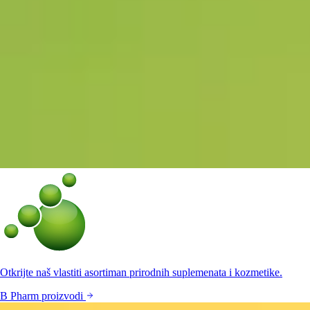
Otkrijte naš vlastiti asortiman prirodnih suplemenata i kozmetike.
B Pharm proizvodi