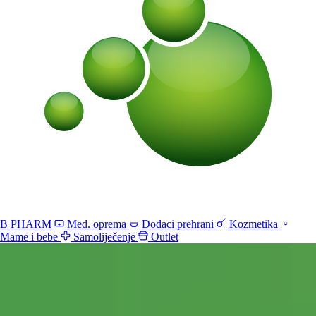
B PHARM
Med. oprema
Dodaci prehrani
Kozmetika
Mame i bebe
Samoliječenje
Outlet