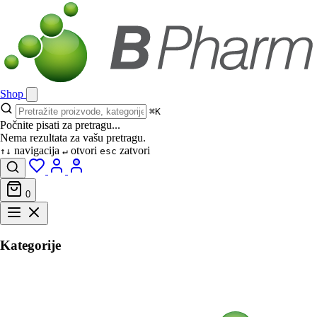
Shop
⌘K
Počnite pisati za pretragu...
Nema rezultata za vašu pretragu.
navigacija
otvori
zatvori
↑↓
↵
esc
0
Kategorije