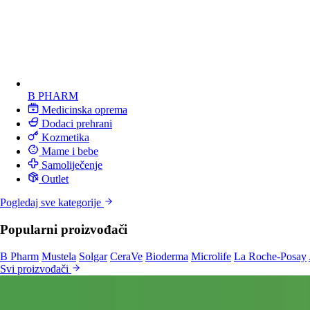
B PHARM
Medicinska oprema
Dodaci prehrani
Kozmetika
Mame i bebe
Samoliječenje
Outlet
Pogledaj sve kategorije
Popularni proizvođači
B Pharm
Mustela
Solgar
CeraVe
Bioderma
Microlife
La Roche-Posay
Svi proizvođači