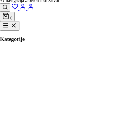
navigacija
otvori
zatvori
↑↓
↵
esc
0
Kategorije