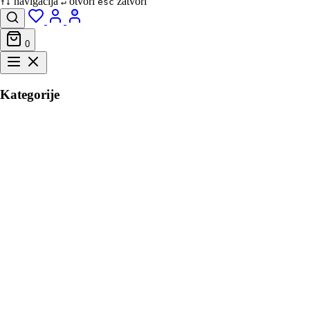
navigacija
otvori
zatvori
↑↓
↵
esc
0
Kategorije