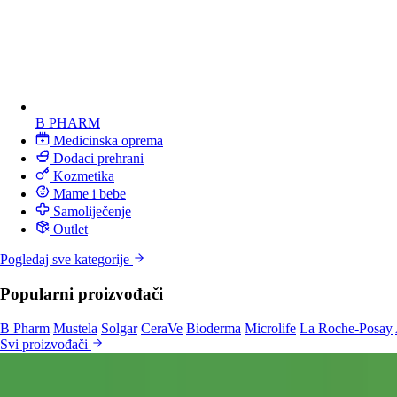
B PHARM
Medicinska oprema
Dodaci prehrani
Kozmetika
Mame i bebe
Samoliječenje
Outlet
Pogledaj sve kategorije
Popularni proizvođači
B Pharm
Mustela
Solgar
CeraVe
Bioderma
Microlife
La Roche-Posay
Svi proizvođači