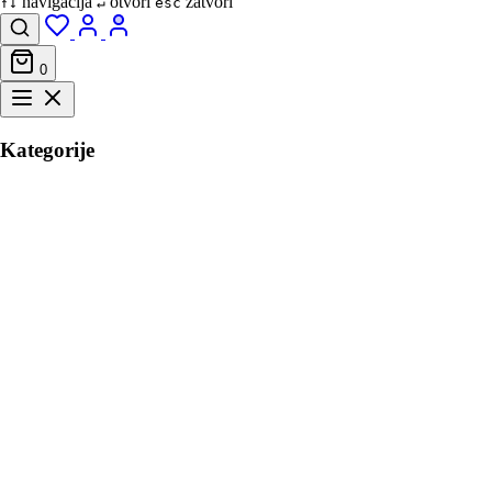
navigacija
otvori
zatvori
↑↓
↵
esc
0
Kategorije