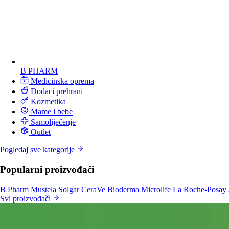
B PHARM
Medicinska oprema
Dodaci prehrani
Kozmetika
Mame i bebe
Samoliječenje
Outlet
Pogledaj sve kategorije
Popularni proizvođači
B Pharm
Mustela
Solgar
CeraVe
Bioderma
Microlife
La Roche-Posay
Svi proizvođači