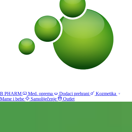
B PHARM
Med. oprema
Dodaci prehrani
Kozmetika
Mame i bebe
Samoliječenje
Outlet