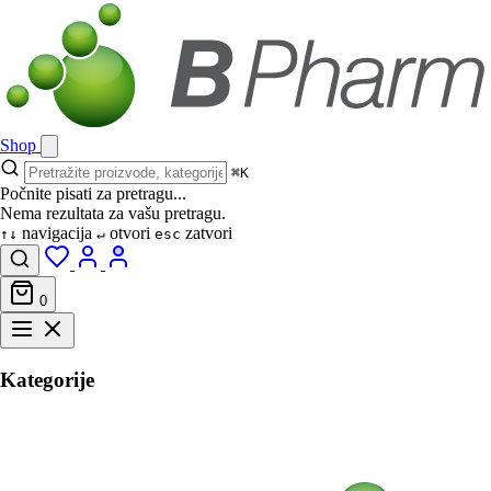
Shop
⌘K
Počnite pisati za pretragu...
Nema rezultata za vašu pretragu.
navigacija
otvori
zatvori
↑↓
↵
esc
0
Kategorije