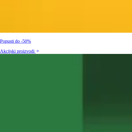
Popusti do -50%
Akcijski proizvodi