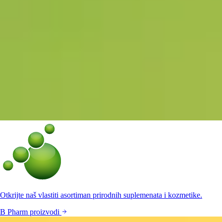
Otkrijte naš vlastiti asortiman prirodnih suplemenata i kozmetike.
B Pharm proizvodi