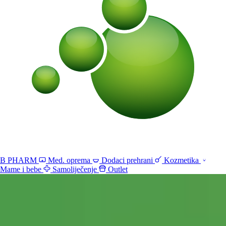
B PHARM
Med. oprema
Dodaci prehrani
Kozmetika
Mame i bebe
Samoliječenje
Outlet