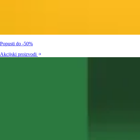
Popusti do -50%
Akcijski proizvodi