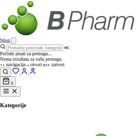
Shop
⌘K
Počnite pisati za pretragu...
Nema rezultata za vašu pretragu.
navigacija
otvori
zatvori
↑↓
↵
esc
0
Kategorije