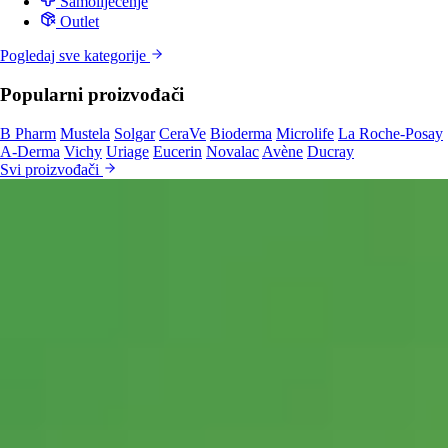
Samoliječenje
Outlet
Pogledaj sve kategorije
Popularni proizvođači
B Pharm
Mustela
Solgar
CeraVe
Bioderma
Microlife
La Roche-Posay
A-Derma
Vichy
Uriage
Eucerin
Novalac
Avène
Ducray
Svi proizvođači