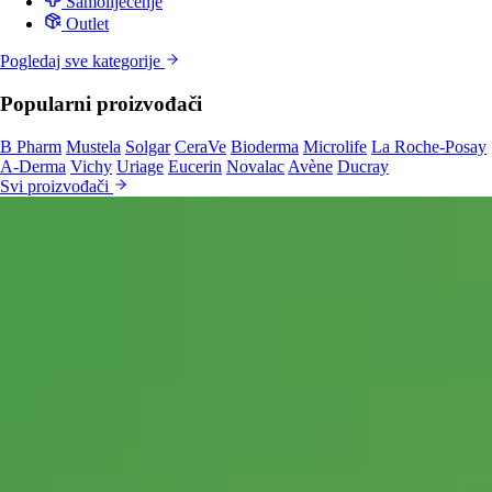
Samoliječenje
Outlet
Pogledaj sve kategorije
Popularni proizvođači
B Pharm
Mustela
Solgar
CeraVe
Bioderma
Microlife
La Roche-Posay
A-Derma
Vichy
Uriage
Eucerin
Novalac
Avène
Ducray
Svi proizvođači