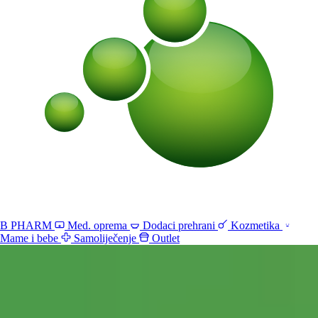
B PHARM
Med. oprema
Dodaci prehrani
Kozmetika
Mame i bebe
Samoliječenje
Outlet