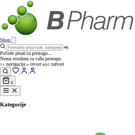
Shop
⌘K
Počnite pisati za pretragu...
Nema rezultata za vašu pretragu.
navigacija
otvori
zatvori
↑↓
↵
esc
0
Kategorije