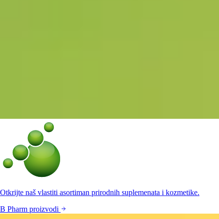
Otkrijte naš vlastiti asortiman prirodnih suplemenata i kozmetike.
B Pharm proizvodi