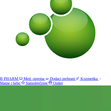
B PHARM
Med. oprema
Dodaci prehrani
Kozmetika
Mame i bebe
Samoliječenje
Outlet