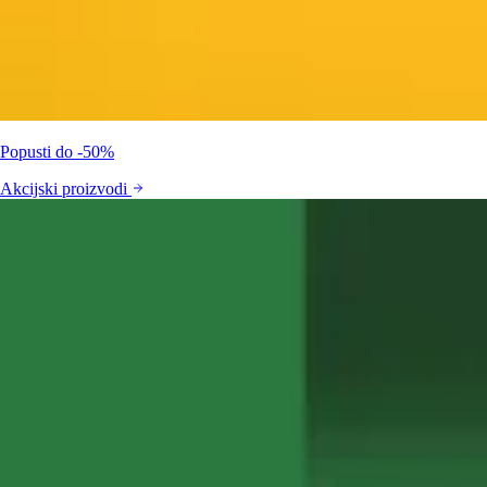
Popusti do -50%
Akcijski proizvodi