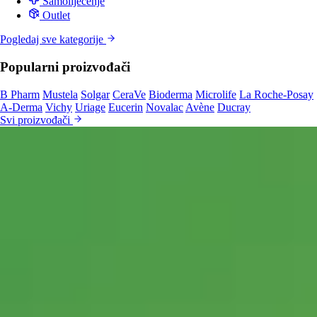
Samoliječenje
Outlet
Pogledaj sve kategorije
Popularni proizvođači
B Pharm
Mustela
Solgar
CeraVe
Bioderma
Microlife
La Roche-Posay
A-Derma
Vichy
Uriage
Eucerin
Novalac
Avène
Ducray
Svi proizvođači