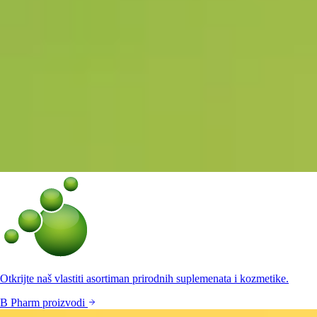
Otkrijte naš vlastiti asortiman prirodnih suplemenata i kozmetike.
B Pharm proizvodi