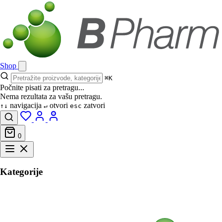
Shop
⌘K
Počnite pisati za pretragu...
Nema rezultata za vašu pretragu.
navigacija
otvori
zatvori
↑↓
↵
esc
0
Kategorije