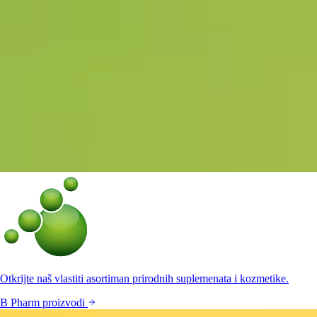
Otkrijte naš vlastiti asortiman prirodnih suplemenata i kozmetike.
B Pharm proizvodi