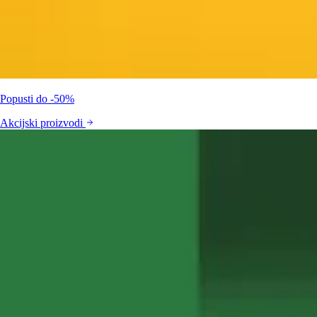
Popusti do -50%
Akcijski proizvodi