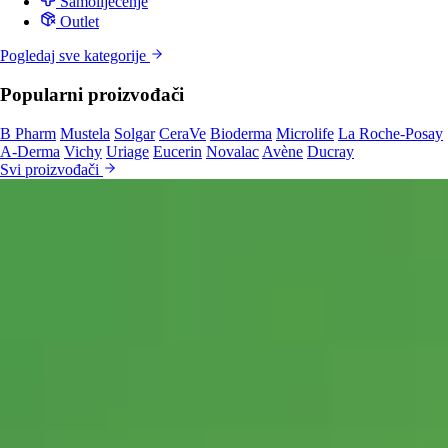
Samoliječenje
Outlet
Pogledaj sve kategorije
Popularni proizvođači
B Pharm
Mustela
Solgar
CeraVe
Bioderma
Microlife
La Roche-Posay
A-Derma
Vichy
Uriage
Eucerin
Novalac
Avène
Ducray
Svi proizvođači