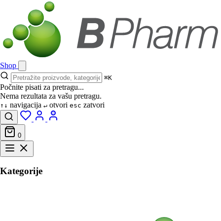
Shop
⌘K
Počnite pisati za pretragu...
Nema rezultata za vašu pretragu.
navigacija
otvori
zatvori
↑↓
↵
esc
0
Kategorije