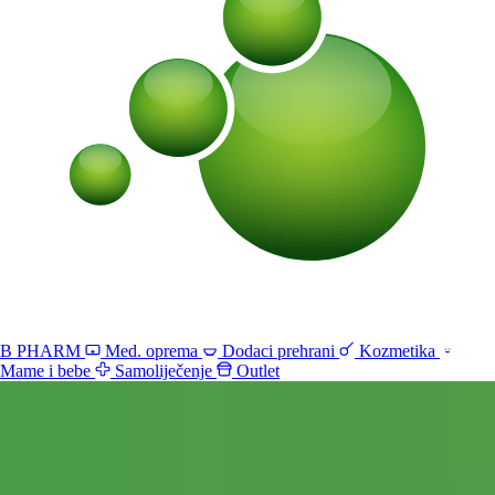
B PHARM
Med. oprema
Dodaci prehrani
Kozmetika
Mame i bebe
Samoliječenje
Outlet