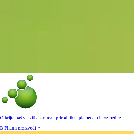
Otkrijte naš vlastiti asortiman prirodnih suplemenata i kozmetike.
B Pharm proizvodi