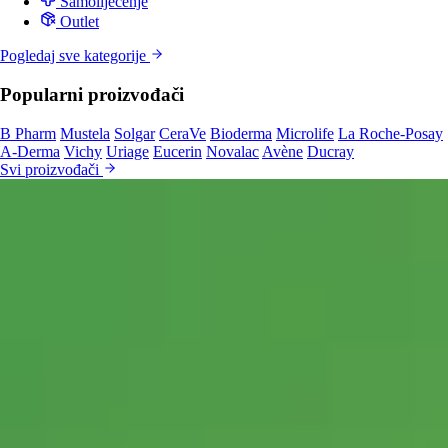
Samoliječenje
Outlet
Pogledaj sve kategorije
Popularni proizvođači
B Pharm
Mustela
Solgar
CeraVe
Bioderma
Microlife
La Roche-Posay
A-Derma
Vichy
Uriage
Eucerin
Novalac
Avène
Ducray
Svi proizvođači