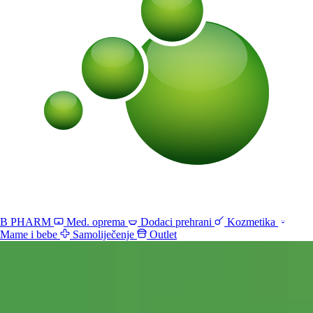
B PHARM
Med. oprema
Dodaci prehrani
Kozmetika
Mame i bebe
Samoliječenje
Outlet