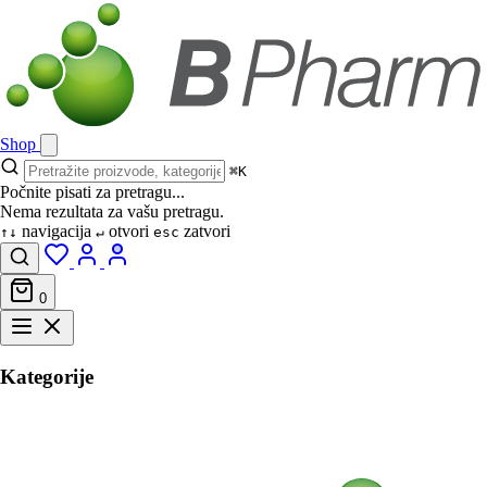
Shop
⌘K
Počnite pisati za pretragu...
Nema rezultata za vašu pretragu.
navigacija
otvori
zatvori
↑↓
↵
esc
0
Kategorije