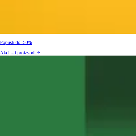
Popusti do -50%
Akcijski proizvodi