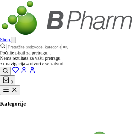
Shop
⌘K
Počnite pisati za pretragu...
Nema rezultata za vašu pretragu.
navigacija
otvori
zatvori
↑↓
↵
esc
0
Kategorije