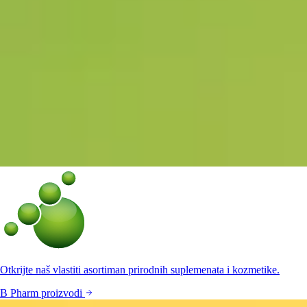
Otkrijte naš vlastiti asortiman prirodnih suplemenata i kozmetike.
B Pharm proizvodi