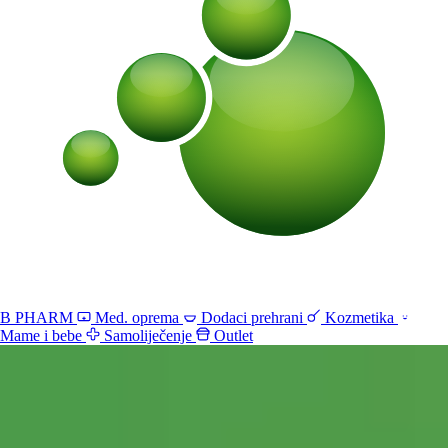
B PHARM
Med. oprema
Dodaci prehrani
Kozmetika
Mame i bebe
Samoliječenje
Outlet