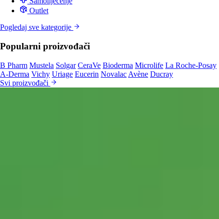
Samoliječenje
Outlet
Pogledaj sve kategorije
Popularni proizvođači
B Pharm
Mustela
Solgar
CeraVe
Bioderma
Microlife
La Roche-Posay
A-Derma
Vichy
Uriage
Eucerin
Novalac
Avène
Ducray
Svi proizvođači