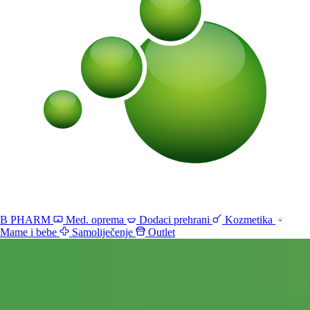
B PHARM
Med. oprema
Dodaci prehrani
Kozmetika
Mame i bebe
Samoliječenje
Outlet