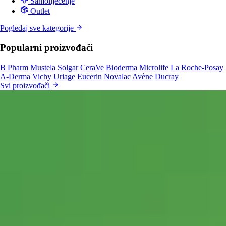
Samoliječenje
Outlet
Pogledaj sve kategorije
Popularni proizvođači
B Pharm
Mustela
Solgar
CeraVe
Bioderma
Microlife
La Roche-Posay
A-Derma
Vichy
Uriage
Eucerin
Novalac
Avène
Ducray
Svi proizvođači