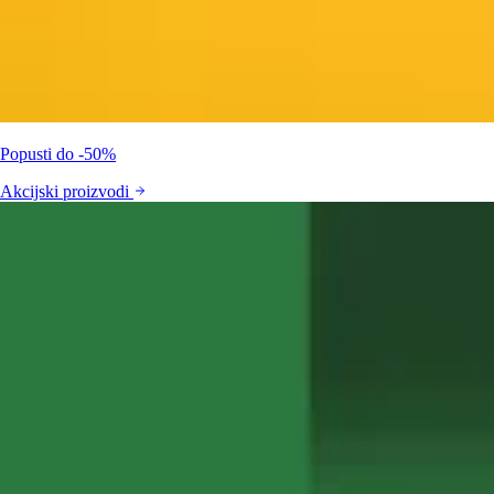
Popusti do -50%
Akcijski proizvodi