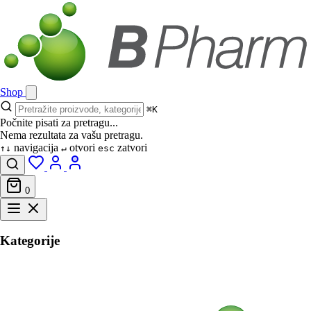
Shop
⌘K
Počnite pisati za pretragu...
Nema rezultata za vašu pretragu.
navigacija
otvori
zatvori
↑↓
↵
esc
0
Kategorije