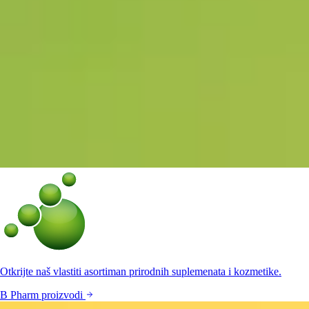
Otkrijte naš vlastiti asortiman prirodnih suplemenata i kozmetike.
B Pharm proizvodi