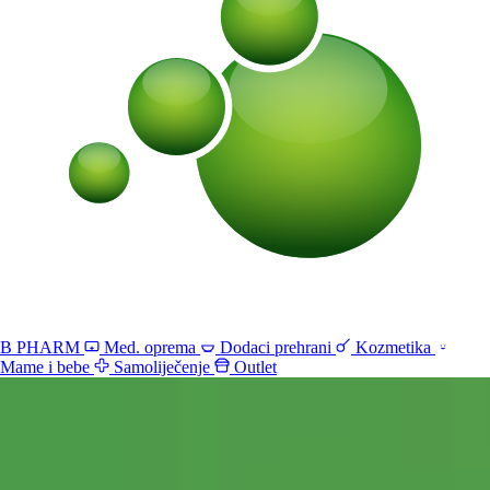
B PHARM
Med. oprema
Dodaci prehrani
Kozmetika
Mame i bebe
Samoliječenje
Outlet