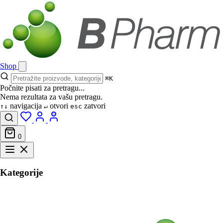
Shop
⌘K
Počnite pisati za pretragu...
Nema rezultata za vašu pretragu.
navigacija
otvori
zatvori
↑↓
↵
esc
0
Kategorije