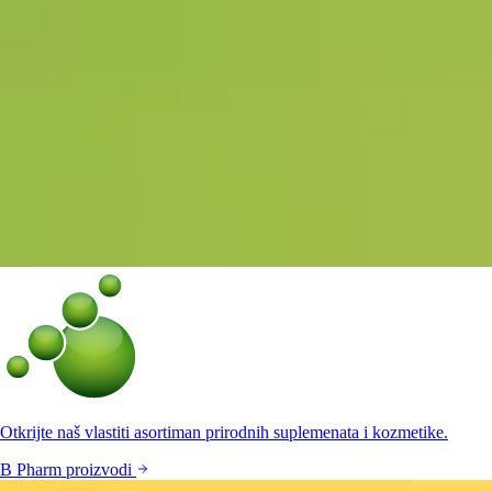
Otkrijte naš vlastiti asortiman prirodnih suplemenata i kozmetike.
B Pharm proizvodi