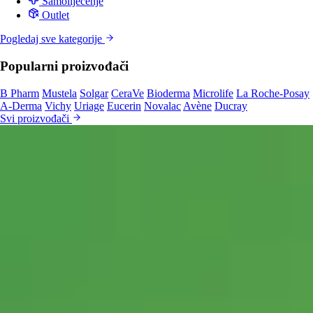
Samoliječenje
Outlet
Pogledaj sve kategorije
Popularni proizvođači
B Pharm
Mustela
Solgar
CeraVe
Bioderma
Microlife
La Roche-Posay
A-Derma
Vichy
Uriage
Eucerin
Novalac
Avène
Ducray
Svi proizvođači