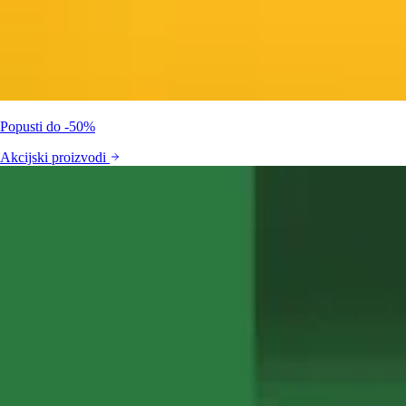
Popusti do -50%
Akcijski proizvodi