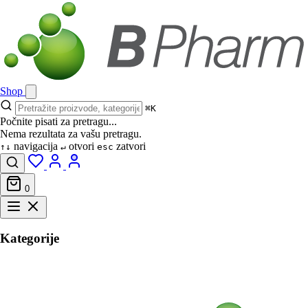
Shop
⌘K
Počnite pisati za pretragu...
Nema rezultata za vašu pretragu.
navigacija
otvori
zatvori
↑↓
↵
esc
0
Kategorije