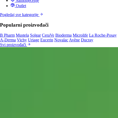
Samoliječenje
Outlet
Pogledaj sve kategorije
Popularni proizvođači
B Pharm
Mustela
Solgar
CeraVe
Bioderma
Microlife
La Roche-Posay
A-Derma
Vichy
Uriage
Eucerin
Novalac
Avène
Ducray
Svi proizvođači