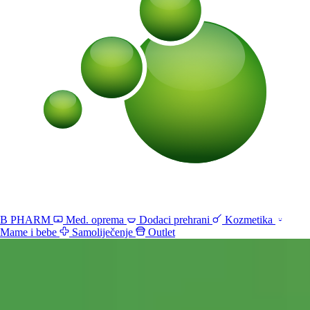
B PHARM
Med. oprema
Dodaci prehrani
Kozmetika
Mame i bebe
Samoliječenje
Outlet