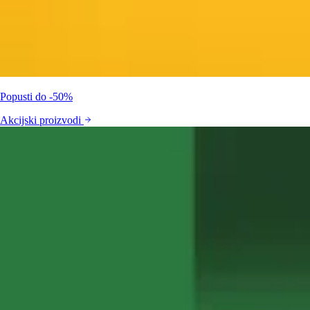
Popusti do -50%
Akcijski proizvodi