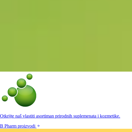
Otkrijte naš vlastiti asortiman prirodnih suplemenata i kozmetike.
B Pharm proizvodi