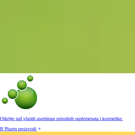
Otkrijte naš vlastiti asortiman prirodnih suplemenata i kozmetike.
B Pharm proizvodi