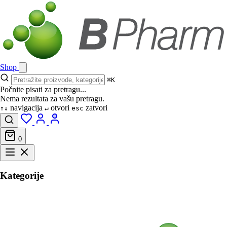
Shop
⌘K
Počnite pisati za pretragu...
Nema rezultata za vašu pretragu.
navigacija
otvori
zatvori
↑↓
↵
esc
0
Kategorije