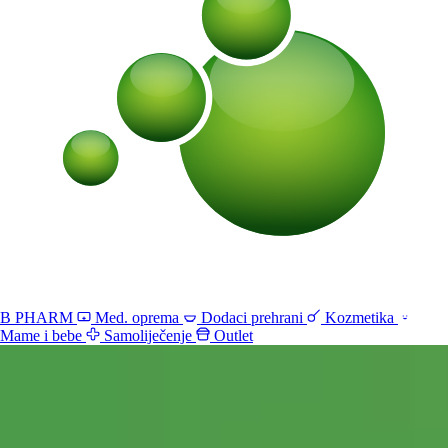
B PHARM
Med. oprema
Dodaci prehrani
Kozmetika
Mame i bebe
Samoliječenje
Outlet