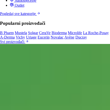
Samoliječenje
Outlet
Pogledaj sve kategorije
Popularni proizvođači
B Pharm
Mustela
Solgar
CeraVe
Bioderma
Microlife
La Roche-Posay
A-Derma
Vichy
Uriage
Eucerin
Novalac
Avène
Ducray
Svi proizvođači