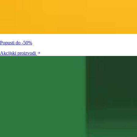
Popusti do -50%
Akcijski proizvodi